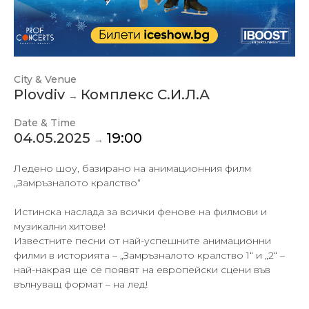
City & Venue
Plovdiv
Комплекс С.И.Л.А
→
Date & Time
04.05.2025
19:00
→
Ледено шоу, базирано на анимационния филм
„Замръзналото кралство“
Истинска наслада за всички фенове на филмови и
музикални хитове!
Известните песни от най-успешните анимационни
филми в историята – „Замръзналото кралство 1“ и „2“ –
най-накрая ще се появят на европейски сцени във
вълнуващ формат – на лед!