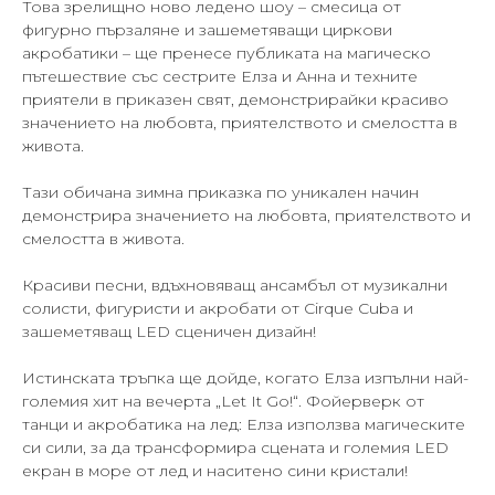
Това зрелищно ново ледено шоу – смесица от
фигурно пързаляне и зашеметяващи циркови
акробатики – ще пренесе публиката на магическо
пътешествие със сестрите Елза и Анна и техните
приятели в приказен свят, демонстрирайки красиво
значението на любовта, приятелството и смелостта в
живота.
Тази обичана зимна приказка по уникален начин
демонстрира значението на любовта, приятелството и
смелостта в живота.
Красиви песни, вдъхновяващ ансамбъл от музикални
солисти, фигуристи и акробати от Cirque Cuba и
зашеметяващ LED сценичен дизайн!
Истинската тръпка ще дойде, когато Елза изпълни най-
големия хит на вечерта „Let It Go!“. Фойерверк от
танци и акробатика на лед: Елза използва магическите
си сили, за да трансформира сцената и големия LED
екран в море от лед и наситено сини кристали!