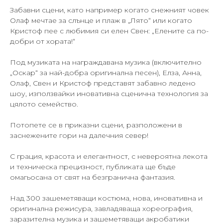
Забавни сцени, като например когато снежният човек
Олаф мечтае за слънце и плаж в „Лято“ или когато
Кристоф пее с любимия си елен Свен: „Елените са по-
добри от хората!“
Под музиката на награждавана музика (включително
„Оскар“ за най-добра оригинална песен), Елза, Анна,
Олаф, Свен и Кристоф представят забавно ледено
шоу, използвайки иновативна сценична технология за
цялото семейство.
Потопете се в приказни сцени, разположени в
заснежените гори на далечния север!
С грация, красота и елегантност, с невероятна лекота
и техническа прецизност, публиката ще бъде
омагьосана от свят на безгранична фантазия.
Над 300 зашеметяващи костюма, нова, иновативна и
оригинална режисура, завладяваща хореография,
заразителна музика и зашеметяващи акробатики